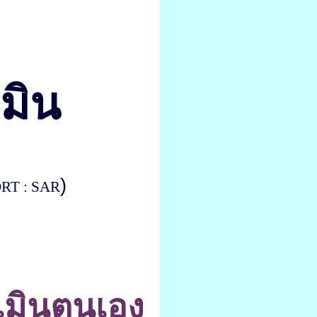
มิน
)
T : SAR
มินตนเอง