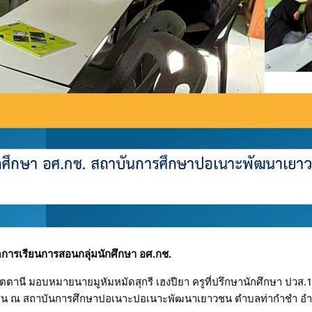
การเรียนการสอนกลุ่มนักศึกษา อศ.กช.
ตตานี มอบหมายนายมูหัมหมัดสุกรี เฮงปียา ครูที่ปรึกษานักศึกษา ปวส
วชน ณ สถาบันการศึกษาปอเนาะปอเนาะพัฒนาเยาวชน ตำบลท่ากำชำ อำเภ