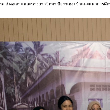
ห์ ดอเลาะ และนางสาวปัทมา บือราเฮง เข้าแนะแนวการศึกษาแก่